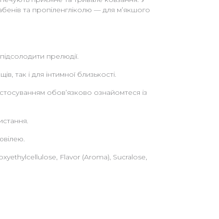
абенів та пропіленгліколю — для м’якшого
 підсолодити прелюдії.
в, так і для інтимної близькості.
застосуванням обов’язково ознайомтеся із
истання.
ювілею.
xyethylcellulose, Flavor (Aroma), Sucralose,