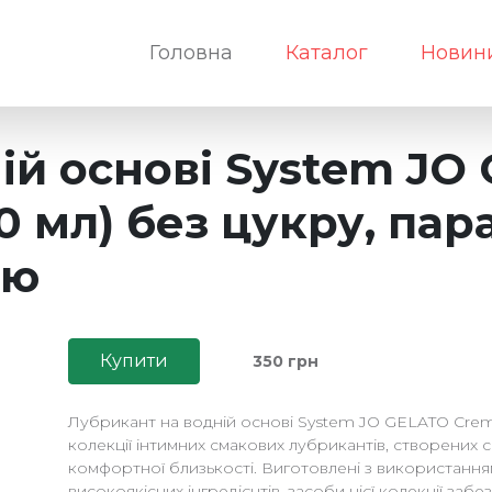
Головна
Каталог
Новин
ій основі System JO
0 мл) без цукру, пар
лю
Купити
350 грн
Лубрикант на водній основі System JO GELATO Cre
колекції інтимних смакових лубрикантів, створених с
комфортної близькості. Виготовлені з використанням
високоякісних інгредієнтів, засоби цієї колекції за