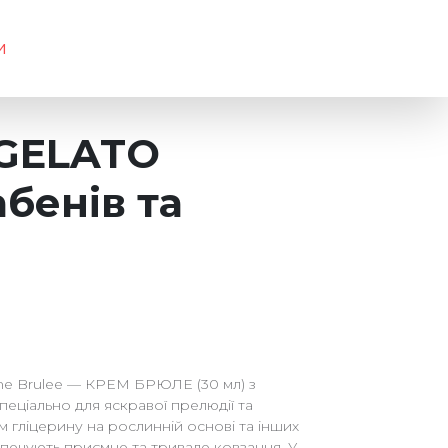
и
 GELATO
абенів та
me Brulee — КРЕМ БРЮЛЕ (30 мл) з
пеціально для яскравої прелюдії та
 гліцерину на рослинній основі та інших
безпечують приємне та тривале ковзання. У