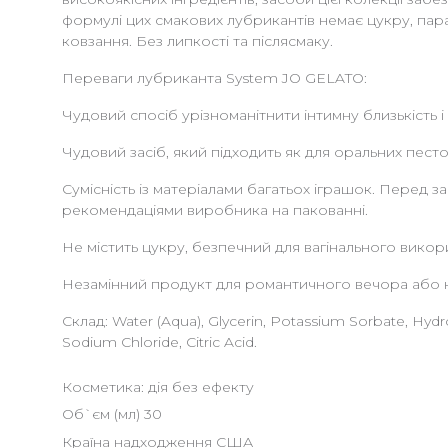
формулі цих смакових лубрикантів немає цукру, пар
ковзання. Без липкості та післясмаку.
Переваги лубриканта System JO GELATO:
Чудовий спосіб урізноманітнити інтимну близькість і
Чудовий засіб, який підходить як для оральних пестощі
Сумісність із матеріалами багатьох іграшок. Перед 
рекомендаціями виробника на пакованні.
Не містить цукру, безпечний для вагінального викор
Незамінний продукт для романтичного вечора або 
Склад: Water (Aqua), Glycerin, Potassium Sorbate, Hydro
Sodium Chloride, Citric Acid.
Косметика: дія без ефекту
Об`єм (мл) 30
Країна надходження США