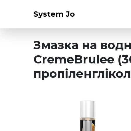
System Jo
Змазка на водн
CremeBrulee (3
пропіленгліко